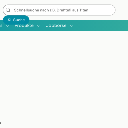
is
Produkte
Jobbörse
-
p