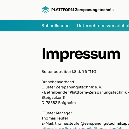
Schnellsuche
Unternehmensverzeichn
Impressum
Seitenbetreiber i.S.d. § 5 TMG
Branchenverband
Cluster Zerspanungstechnik e. V.
- Betreiber der Plattform-Zerspanungstechnik 
Steigäcker 11
D-78582 Balgheim
Cluster Manager
Thomas Teufel
E-Mail: thomas.teufel@zerspanungstechnik.ap
https://www.linkedin.com/in/thomas-teufel/