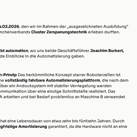
4.02.2026
, den wir im Rahmen der „ausgezeichneten Ausbildung“
ranchenverbands
Cluster Zerspanungstechnik
erleben durften.
bt automation
, wo uns beide Geschäftsführer
Joachim Burkert,
e Einblicke in die Automatisierung gaben.
n-Prinzip
Das herkömmliche Konzept starrer Roboterzellen ist
ine
vollständig fahrbare Automatisierungsplattform
, die nach dem
 Über ein Andocksystem mit stabiler Verriegelung werden
unikation über eine einzige Schnittstelle realisiert. Das
 A arbeiten und bei Bedarf problemlos an Maschine B verwendet
hat eine Lebensdauer von etwa zehn bis fünfzehn Jahren. Durch
ngfristige Amortisierung
garantiert, da die Hardware nicht an eine