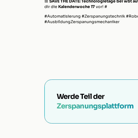
📅
SAVE THE DATE: Technologietage bei wbt au
dir die
Kalenderwoche 17
vor! #
#Automatisierung #Zerspanungstechnik #Robo
#AusbildungZerspanungsmechaniker
Werde Teil der
Zerspanungsplattform