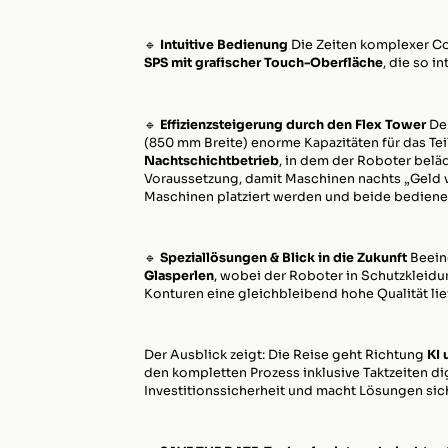
🔹
Intuitive Bedienung
Die Zeiten komplexer Co
SPS mit grafischer Touch-Oberfläche
, die so i
🔹
Effizienzsteigerung durch den Flex Tower
De
(850 mm Breite) enorme Kapazitäten für das Tei
Nachtschichtbetrieb
, in dem der Roboter beläd
Voraussetzung, damit Maschinen nachts „Geld v
Maschinen platziert werden und beide bediene
🔹
Speziallösungen & Blick in die Zukunft
Beein
Glasperlen
, wobei der Roboter in Schutzkleidu
Konturen eine gleichbleibend hohe Qualität lief
Der Ausblick zeigt: Die Reise geht Richtung
KI 
den kompletten Prozess inklusive Taktzeiten dig
Investitionssicherheit und macht Lösungen sich