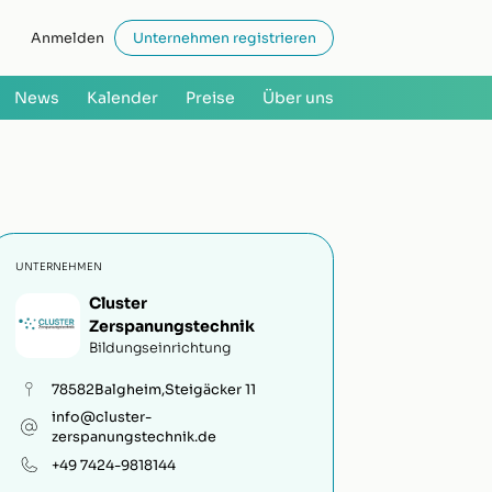
Anmelden
Unternehmen registrieren
News
Kalender
Preise
Über uns
UNTERNEHMEN
Cluster
Zerspanungstechnik
Bildungseinrichtung
78582
Balgheim
,
Steigäcker 11
info@cluster-
zerspanungstechnik.de
+49 7424-9818144