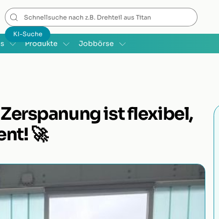
is
Produkte
Jobbörse
 Zerspanung ist flexibel,
ent! 🚀