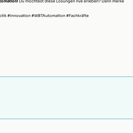
tomation!
Du möchtest diese Lösungen live erleben? Dann merke
tik #Innovation #WBTAutomation #Fachkräfte