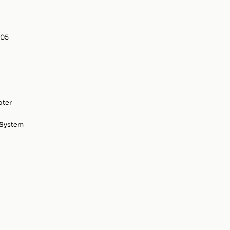
,05
oter
-System