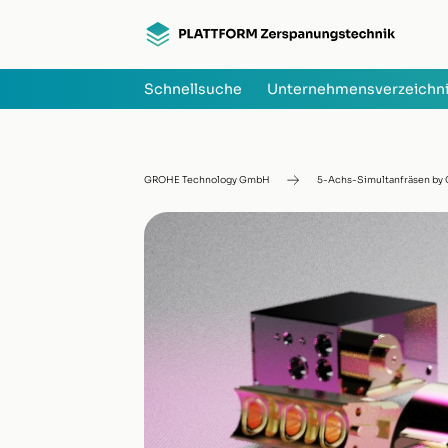
Schnellsuche
Unternehmensverzeichn
GROHE Technology GmbH
5-Achs-Simultanfräsen by 