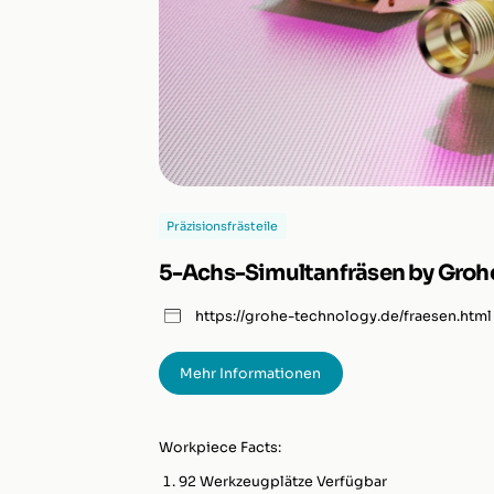
Präzisionsfrästeile
5-Achs-Simultanfräsen by Groh
https://grohe-technology.de/fraesen.html
Mehr Informationen
Workpiece Facts:
92 Werkzeugplätze Verfügbar