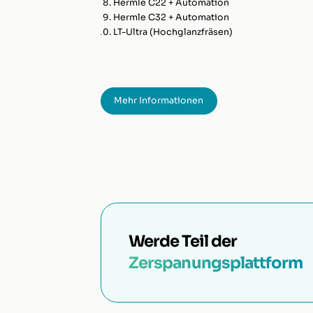
Hermle C22 + Automation
Hermle C32 + Automation
LT-Ultra (Hochglanzfräsen)
Mehr Informationen
Werde Teil der
Zerspanungsplattform