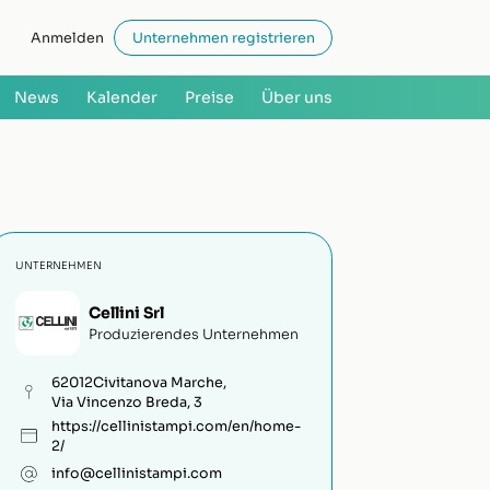
Anmelden
Unternehmen registrieren
News
Kalender
Preise
Über uns
UNTERNEHMEN
Cellini Srl
Produzierendes Unternehmen
62012
Civitanova Marche
,
Via Vincenzo Breda, 3
https://cellinistampi.com/en/home-
2/
info@cellinistampi.com