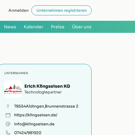
Anmelden
Unternehmen registrieren
News
Kalender
Preise
Über uns
UNTERNEHMEN
Erich Klingseisen KG
Technologiepartner
78554
Aldingen
,
Brunnenstrasse 2
https://klingseisen.de/
info@klingseisen.de
07424/981920