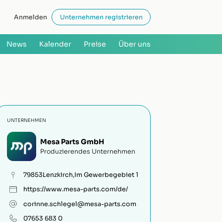
Anmelden
Unternehmen registrieren
News
Kalender
Preise
Über uns
UNTERNEHMEN
Mesa Parts GmbH
Produzierendes Unternehmen
79853
Lenzkirch
,
Im Gewerbegebiet 1
https://www.mesa-parts.com/de/
corinne.schlegel@mesa-parts.com
07653 683 0