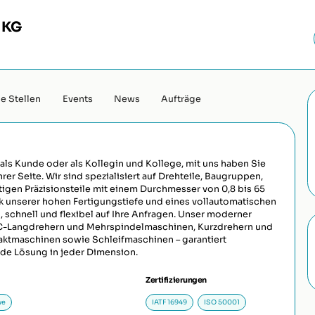
 KG
e Stellen
Events
News
Aufträge
als Kunde oder als Kollegin und Kollege, mit uns haben Sie
hrer Seite. Wir sind spezialisiert auf Drehteile, Baugruppen,
rtigen Präzisionsteile mit einem Durchmesser von 0,8 bis 65
nk unserer hohen Fertigungstiefe und eines vollautomatischen
, schnell und flexibel auf Ihre Anfragen. Unser moderner
C-Langdrehern und Mehrspindelmaschinen, Kurzdrehern und
aktmaschinen sowie Schleifmaschinen – garantiert
nde Lösung in jeder Dimension.
Zertifizierungen
ve
IATF 16949
ISO 50001