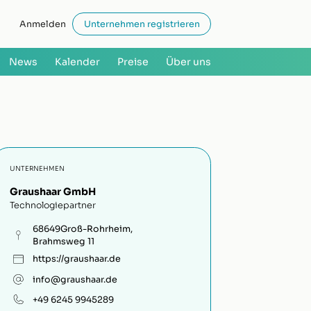
Anmelden
Unternehmen registrieren
News
Kalender
Preise
Über uns
UNTERNEHMEN
Graushaar GmbH
Technologiepartner
68649
Groß-Rohrheim
,
Brahmsweg 11
https://graushaar.de
info@graushaar.de
+49 6245 9945289