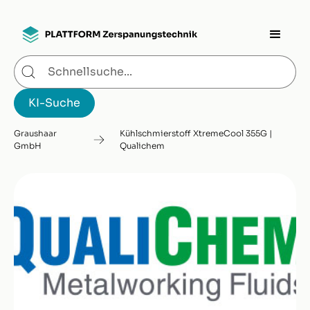
Graushaar
Kühlschmierstoff XtremeCool 355G |
GmbH
Qualichem