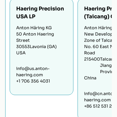
Haering Precision
Haering Pre
USA LP
(Taicang) Co.
Anton Häring KG
Anton Häring 
50 Anton Haering
New Developm
Street
Zone of Taicang
30553
Lavonia (GA)
No. 60 East Na
USA
Road
215400
Taicang
Jiangsu
info@us.anton-
Provinc
haering.com
China
+1 706 356 4031
info@cn.anton
haering.com
+86 512 531 298