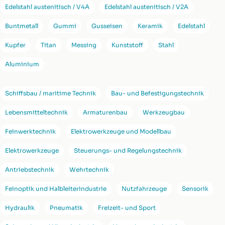
Edelstahl austenitisch / V4A
Edelstahl austenitisch / V2A
Buntmetall
Gummi
Gusseisen
Keramik
Edelstahl
Kupfer
Titan
Messing
Kunststoff
Stahl
Aluminium
Schiffsbau / maritime Technik
Bau- und Befestigungstechnik
Lebensmitteltechnik
Armaturenbau
Werkzeugbau
Feinwerktechnik
Elektrowerkzeuge und Modellbau
Elektrowerkzeuge
Steuerungs- und Regelungstechnik
Antriebstechnik
Wehrtechnik
Feinoptik und Halbleiterindustrie
Nutzfahrzeuge
Sensorik
Hydraulik
Pneumatik
Freizeit- und Sport