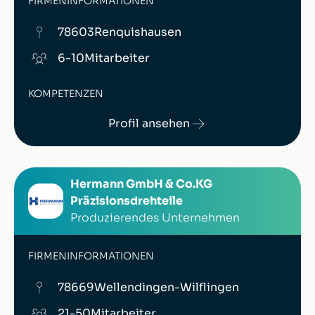
FIRMENINFORMATIONEN
78603
Renquishausen
6-10
Mitarbeiter
KOMPETENZEN
Profil ansehen
Hermann GmbH & Co.KG
Präzisionsdrehteile
Produzierendes Unternehmen
FIRMENINFORMATIONEN
78669
Wellendingen-Wilflingen
21-50
Mitarbeiter