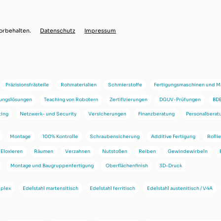
orbehalten.
Datenschutz
Impressum
Präzisionsfrästeile
Rohmaterialien
Schmierstoffe
Fertigungsmaschinen und 
rungslösungen
Teaching von Robotern
Zertifizierungen
DGUV-Prüfungen
BDE
ting
Netzwerk- und Security
Versicherungen
Finanzberatung
Personalberat
Montage
100% Kontrolle
Schraubensicherung
Additive Fertigung
Rolli
 Eloxieren
Räumen
Verzahnen
Nutstoßen
Reiben
Gewindewirbeln
Montage und Baugruppenfertigung
Oberflächenfinish
3D-Druck
uplex
Edelstahl martensitisch
Edelstahl ferritisch
Edelstahl austenitisch / V4A