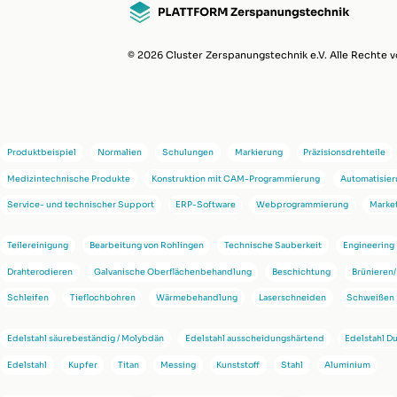
© 2026 Cluster Zerspanungstechnik e.V. Alle Rechte v
Produktbeispiel
Normalien
Schulungen
Markierung
Präzisionsdrehteile
Medizintechnische Produkte
Konstruktion mit CAM-Programmierung
Automatisie
Service- und technischer Support
ERP-Software
Webprogrammierung
Marke
Teilereinigung
Bearbeitung von Rohlingen
Technische Sauberkeit
Engineering
Drahterodieren
Galvanische Oberflächenbehandlung
Beschichtung
Brünieren/
Schleifen
Tieflochbohren
Wärmebehandlung
Laserschneiden
Schweißen
Edelstahl säurebeständig / Molybdän
Edelstahl ausscheidungshärtend
Edelstahl D
Edelstahl
Kupfer
Titan
Messing
Kunststoff
Stahl
Aluminium