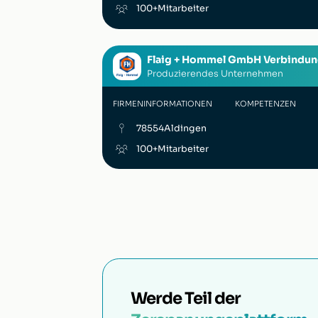
100+
Mitarbeiter
Flaig + Hommel GmbH Verbindu
Produzierendes Unternehmen
FIRMENINFORMATIONEN
KOMPETENZEN
78554
Aldingen
100+
Mitarbeiter
Werde Teil der