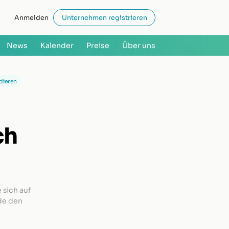
Anmelden
Unternehmen registrieren
News
Kalender
Preise
Über uns
dieren
ch
 sich auf
nde den