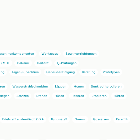
Maschinenkomponenten
Werkzeuge
Spannvorrichtungen
 / MDE
Galvanik
Härterei
Q-Prüfungen
ung
Lager & Spedition
Gebäudereinigung
Beratung
Prototypen
eren
Wasserstrahlschneiden
Läppen
Honen
Senkrechterodieren
Biegen
Stanzen
Drehen
Fräsen
Polieren
Erodieren
Härten
Edelstahl austenitisch / V2A
Buntmetall
Gummi
Gusseisen
Keramik