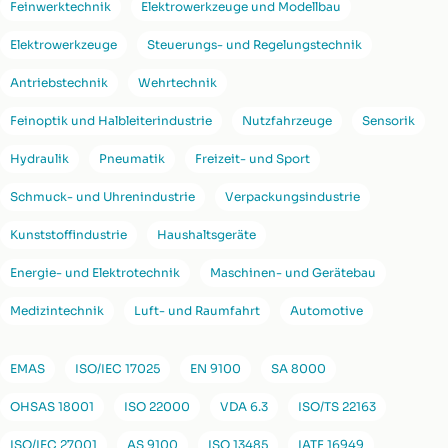
Feinwerktechnik
Elektrowerkzeuge und Modellbau
Elektrowerkzeuge
Steuerungs- und Regelungstechnik
Antriebstechnik
Wehrtechnik
Feinoptik und Halbleiterindustrie
Nutzfahrzeuge
Sensorik
Hydraulik
Pneumatik
Freizeit- und Sport
Schmuck- und Uhrenindustrie
Verpackungsindustrie
Kunststoffindustrie
Haushaltsgeräte
Energie- und Elektrotechnik
Maschinen- und Gerätebau
Medizintechnik
Luft- und Raumfahrt
Automotive
EMAS
ISO/IEC 17025
EN 9100
SA 8000
OHSAS 18001
ISO 22000
VDA 6.3
ISO/TS 22163
ISO/IEC 27001
AS 9100
ISO 13485
IATF 16949