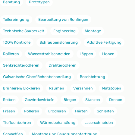
Beratung
Prototypen
Teilereinigung
Bearbeitung von Rohlingen
Technische Sauberkeit
Engineering
Montage
100% Kontrolle
Schraubensicherung
Additive Fertigung
Rollieren
Wasserstrahlschneiden
Läppen
Honen
Senkrechterodieren
Drahterodieren
Galvanische Oberflächenbehandlung
Beschichtung
Brünieren/ Eloxieren
Räumen
Verzahnen
Nutstoßen
Reiben
Gewindewirbeln
Biegen
Stanzen
Drehen
Fräsen
Polieren
Erodieren
Härten
Schleifen
Tieflochbohren
Wärmebehandlung
Laserschneiden
Schweißen
Montage und Baugruppenfertigung