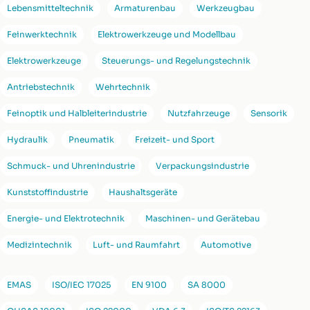
Lebensmitteltechnik
Armaturenbau
Werkzeugbau
Feinwerktechnik
Elektrowerkzeuge und Modellbau
Elektrowerkzeuge
Steuerungs- und Regelungstechnik
Antriebstechnik
Wehrtechnik
Feinoptik und Halbleiterindustrie
Nutzfahrzeuge
Sensorik
Hydraulik
Pneumatik
Freizeit- und Sport
Schmuck- und Uhrenindustrie
Verpackungsindustrie
Kunststoffindustrie
Haushaltsgeräte
Energie- und Elektrotechnik
Maschinen- und Gerätebau
Medizintechnik
Luft- und Raumfahrt
Automotive
EMAS
ISO/IEC 17025
EN 9100
SA 8000