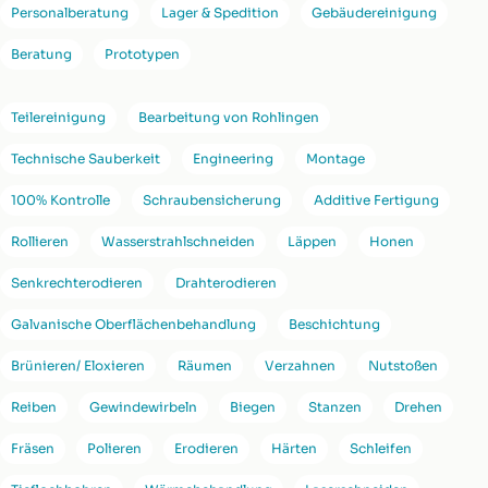
Personalberatung
Lager & Spedition
Gebäudereinigung
Beratung
Prototypen
Teilereinigung
Bearbeitung von Rohlingen
Technische Sauberkeit
Engineering
Montage
100% Kontrolle
Schraubensicherung
Additive Fertigung
Rollieren
Wasserstrahlschneiden
Läppen
Honen
Senkrechterodieren
Drahterodieren
Galvanische Oberflächenbehandlung
Beschichtung
Brünieren/ Eloxieren
Räumen
Verzahnen
Nutstoßen
Reiben
Gewindewirbeln
Biegen
Stanzen
Drehen
Fräsen
Polieren
Erodieren
Härten
Schleifen