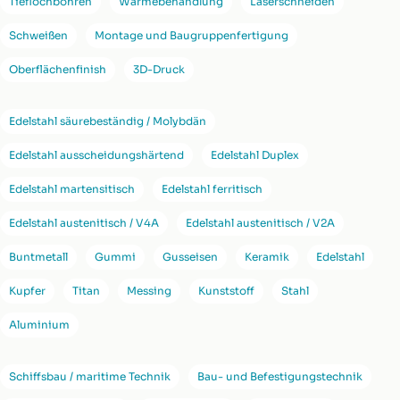
Tieflochbohren
Wärmebehandlung
Laserschneiden
Schweißen
Montage und Baugruppenfertigung
Oberflächenfinish
3D-Druck
Edelstahl säurebeständig / Molybdän
Edelstahl ausscheidungshärtend
Edelstahl Duplex
Edelstahl martensitisch
Edelstahl ferritisch
Edelstahl austenitisch / V4A
Edelstahl austenitisch / V2A
Buntmetall
Gummi
Gusseisen
Keramik
Edelstahl
Kupfer
Titan
Messing
Kunststoff
Stahl
Aluminium
Schiffsbau / maritime Technik
Bau- und Befestigungstechnik