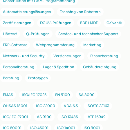
Konstruktion mit CAM-Programmierung
Automatisierungslösungen
Teaching von Robotern
Zertifizierungen
DGUV-Prüfungen
BDE / MDE
Galvanik
Härterei
Q-Prüfungen
Service- und technischer Support
ERP-Software
Webprogrammierung
Marketing
Netzwerk- und Security
Versicherungen
Finanzberatung
Personalberatung
Lager & Spedition
Gebäudereinigung
Beratung
Prototypen
EMAS
ISO/IEC 17025
EN 9100
SA 8000
OHSAS 18001
ISO 22000
VDA 6.3
ISO/TS 22163
ISO/IEC 27001
AS 9100
ISO 13485
IATF 16949
ISO 50001
ISO 45001
ISO 14001
ISO 9001