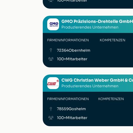
100+
Mitarbeiter
GMO Präzisions-Drehteile GmbH
Produzierendes Unternehmen
FIRMENINFORMATIONEN
KOMPETENZEN
72364
Obernheim
100+
Mitarbeiter
CWG Christian Weber GmbH & Co
Produzierendes Unternehmen
FIRMENINFORMATIONEN
KOMPETENZEN
78559
Gosheim
100+
Mitarbeiter