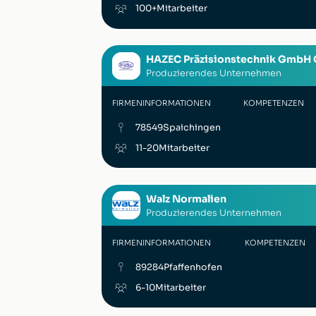
100+
Mitarbeiter
HAZEC Präzisionstechnik GmbH 
Produzierendes Unternehmen
FIRMENINFORMATIONEN
KOMPETENZEN
78549
Spaichingen
11-20
Mitarbeiter
Walz Normalien
Produzierendes Unternehmen
FIRMENINFORMATIONEN
KOMPETENZEN
89284
Pfaffenhofen
6-10
Mitarbeiter