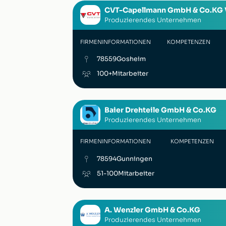
CVT-Capellmann GmbH & Co.KG 
Produzierendes Unternehmen
FIRMENINFORMATIONEN
KOMPETENZEN
78559
Gosheim
100+
Mitarbeiter
Baier Drehteile GmbH & Co.KG
Produzierendes Unternehmen
FIRMENINFORMATIONEN
KOMPETENZEN
78594
Gunningen
51-100
Mitarbeiter
A. Wenzler GmbH & Co.KG
Produzierendes Unternehmen