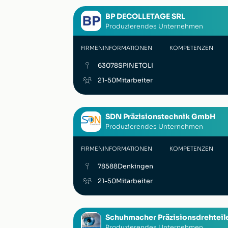
BP DECOLLETAGE SRL
Produzierendes Unternehmen
FIRMENINFORMATIONEN
KOMPETENZEN
63078
SPINETOLI
21-50
Mitarbeiter
SDN Präzisionstechnik GmbH
Produzierendes Unternehmen
FIRMENINFORMATIONEN
KOMPETENZEN
78588
Denkingen
21-50
Mitarbeiter
Schuhmacher Präzisionsdrehtei
Produzierendes Unternehmen