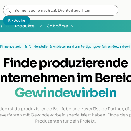
is
Produkte
Jobbörse
Firmenverzeichnis für Hersteller & Anbieter rund um Fertigungsverfahren Gewindewi
Finde produzierende
nternehmen im Berei
Gewindewirbeln
deckst du produzierende Betriebe und zuverlässige Partner, die
sverfahren mit Gewindewirbeln spezialisiert haben. Finde den
Produzenten für dein Projekt.