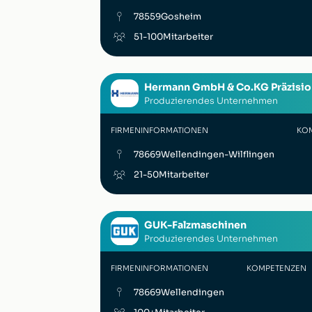
78559
Gosheim
51-100
Mitarbeiter
Hermann GmbH & Co.KG Präzisio
Produzierendes Unternehmen
FIRMENINFORMATIONEN
KO
78669
Wellendingen-Wilflingen
21-50
Mitarbeiter
GUK-Falzmaschinen
Produzierendes Unternehmen
FIRMENINFORMATIONEN
KOMPETENZEN
78669
Wellendingen