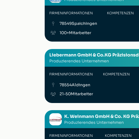
FIRMENINFORMATIONEN
KOMPETENZEN
78549
Spaichingen
100+
Mitarbeiter
Liebermann GmbH & Co.KG Präzisionsd
Produzierendes Unternehmen
FIRMENINFORMATIONEN
KOMPETENZEN
78554
Aldingen
21-50
Mitarbeiter
K. Weinmann GmbH & Co. KG Präz
Produzierendes Unternehmen
FIRMENINFORMATIONEN
KOMPETENZEN