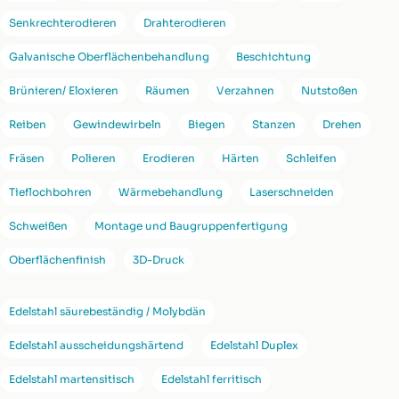
Senkrechterodieren
Drahterodieren
Galvanische Oberflächenbehandlung
Beschichtung
Brünieren/ Eloxieren
Räumen
Verzahnen
Nutstoßen
Reiben
Gewindewirbeln
Biegen
Stanzen
Drehen
Fräsen
Polieren
Erodieren
Härten
Schleifen
Tieflochbohren
Wärmebehandlung
Laserschneiden
Schweißen
Montage und Baugruppenfertigung
Oberflächenfinish
3D-Druck
Edelstahl säurebeständig / Molybdän
Edelstahl ausscheidungshärtend
Edelstahl Duplex
Edelstahl martensitisch
Edelstahl ferritisch