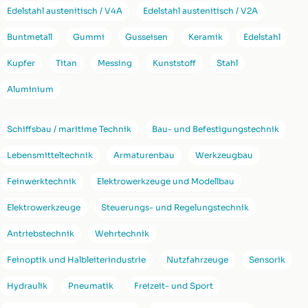
Edelstahl austenitisch / V4A
Edelstahl austenitisch / V2A
Buntmetall
Gummi
Gusseisen
Keramik
Edelstahl
Kupfer
Titan
Messing
Kunststoff
Stahl
Aluminium
Schiffsbau / maritime Technik
Bau- und Befestigungstechnik
Lebensmitteltechnik
Armaturenbau
Werkzeugbau
Feinwerktechnik
Elektrowerkzeuge und Modellbau
Elektrowerkzeuge
Steuerungs- und Regelungstechnik
Antriebstechnik
Wehrtechnik
Feinoptik und Halbleiterindustrie
Nutzfahrzeuge
Sensorik
Hydraulik
Pneumatik
Freizeit- und Sport